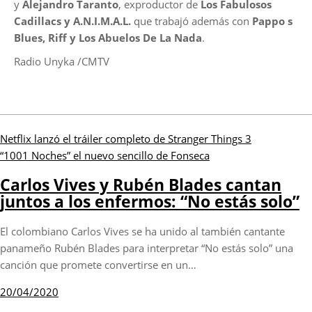
y
Alejandro Taranto
, exproductor de
Los Fabulosos
Cadillacs y A.N.I.M.A.L.
que trabajó además con
Pappo s
Blues, Riff y Los Abuelos De La Nada
.
Radio Unyka /CMTV
Navegación
Netflix lanzó el tráiler completo de Stranger Things 3
de
“1001 Noches” el nuevo sencillo de Fonseca
entradas
Carlos Vives y Rubén Blades cantan
juntos a los enfermos: “No estás solo”
El colombiano Carlos Vives se ha unido al también cantante
panameño Rubén Blades para interpretar “No estás solo” una
canción que promete convertirse en un…
20/04/2020