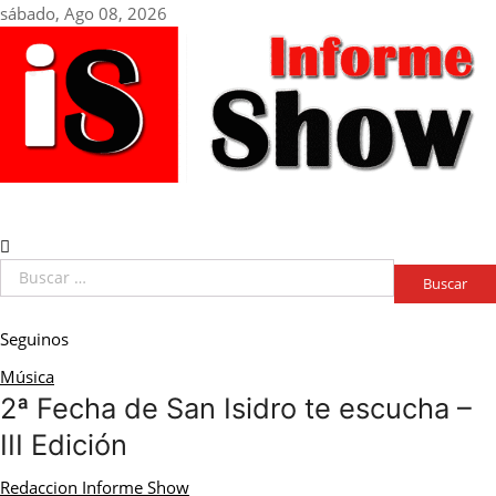
Skip
sábado, Ago 08, 2026
to
content
Buscar:
Seguinos
Música
2ª Fecha de San Isidro te escucha –
III Edición
Redaccion Informe Show