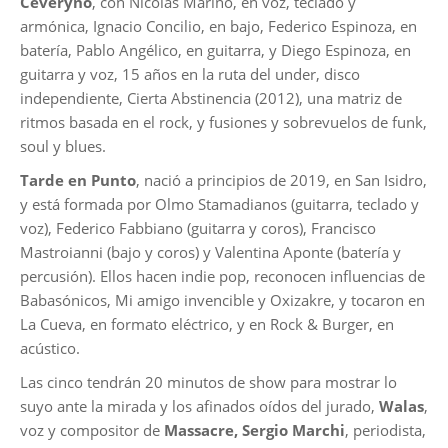
Ceveryno
, con Nicolás Marino, en voz, teclado y
armónica, Ignacio Concilio, en bajo, Federico Espinoza, en
batería, Pablo Angélico, en guitarra, y Diego Espinoza, en
guitarra y voz, 15 años en la ruta del under, disco
independiente, Cierta Abstinencia (2012), una matriz de
ritmos basada en el rock, y fusiones y sobrevuelos de funk,
soul y blues.
Tarde en Punto
, nació a principios de 2019, en San Isidro,
y está formada por Olmo Stamadianos (guitarra, teclado y
voz), Federico Fabbiano (guitarra y coros), Francisco
Mastroianni (bajo y coros) y Valentina Aponte (batería y
percusión). Ellos hacen indie pop, reconocen influencias de
Babasónicos, Mi amigo invencible y Oxizakre, y tocaron en
La Cueva, en formato eléctrico, y en Rock & Burger, en
acústico.
Las cinco tendrán 20 minutos de show para mostrar lo
suyo ante la mirada y los afinados oídos del jurado,
Walas
,
voz y compositor de
Massacre, Sergio Marchi
, periodista,